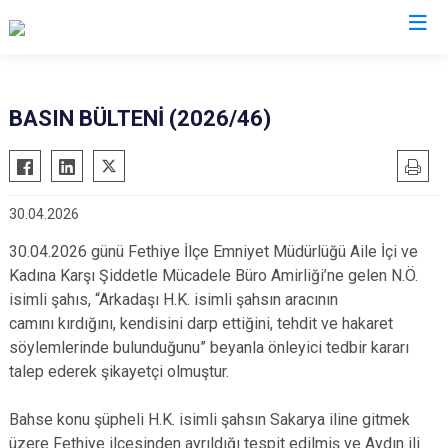
Valilikler
BASIN BÜLTENİ (2026/46)
30.04.2026
30.04.2026 günü Fethiye İlçe Emniyet Müdürlüğü Aile İçi ve
Kadına Karşı Şiddetle Mücadele Büro Amirliği’ne gelen N.Ö.
isimli şahıs, “Arkadaşı H.K. isimli şahsın aracının
camını kırdığını, kendisini darp ettiğini, tehdit ve hakaret
söylemlerinde bulunduğunu” beyanla önleyici tedbir kararı
talep ederek şikayetçi olmuştur.
Bahse konu şüpheli H.K. isimli şahsın Sakarya iline gitmek
üzere Fethiye ilçesinden ayrıldığı tespit edilmiş ve Aydın ili