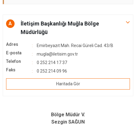
İletişim Başkanlığı Muğla Bölge
A
Müdürlüğü
Adres
Emirbeyazıt Mah. Recai Güreli Cad. 43/B
E-posta
mugla@iletisim.gov.tr
Telefon
0 252 214 17 37
Faks
0 252 214 09 96
Haritada Gör
Bölge Müdür V.
Sezgin SAĞUN