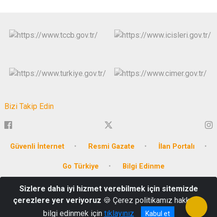
Bizi Takip Edin
Güvenli İnternet
Resmi Gazate
İlan Portalı
Go Türkiye
Bilgi Edinme
Sizlere daha iyi hizmet verebilmek için sitemizde
Emirbeyazıt Mahallesi, Cumhuriyet Meydanı No:3
çerezlere yer veriyoruz
🍪 Çerez politikamız hakkında
Tel: 0252 214 1234
bilgi edinmek için
tıklayınız
Kabul et