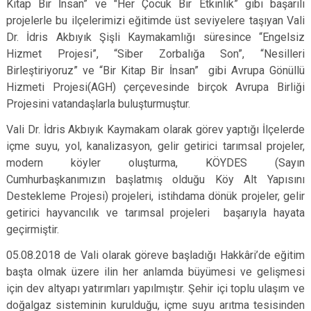
Kitap Bir İnsan” ve "Her Çocuk Bir Etkinlik” gibi başarılı
projelerle bu ilçelerimizi eğitimde üst seviyelere taşıyan Vali
Dr. İdris Akbıyık Şişli Kaymakamlığı süresince “Engelsiz
Hizmet Projesi”, “Siber Zorbalığa Son”, “Nesilleri
Birleştiriyoruz” ve “Bir Kitap Bir İnsan” gibi Avrupa Gönüllü
Hizmeti Projesi(AGH) çerçevesinde birçok Avrupa Birliği
Projesini vatandaşlarla buluşturmuştur.
Vali Dr. İdris Akbıyık Kaymakam olarak görev yaptığı İlçelerde
içme suyu, yol, kanalizasyon, gelir getirici tarımsal projeler,
modern köyler oluşturma, KÖYDES (Sayın
Cumhurbaşkanımızın başlatmış olduğu Köy Alt Yapısını
Destekleme Projesi) projeleri, istihdama dönük projeler, gelir
getirici hayvancılık ve tarımsal projeleri başarıyla hayata
geçirmiştir.
05.08.2018 de Vali olarak göreve başladığı Hakkâri’de eğitim
başta olmak üzere ilin her anlamda büyümesi ve gelişmesi
için dev altyapı yatırımları yapılmıştır. Şehir içi toplu ulaşım ve
doğalgaz sisteminin kurulduğu, içme suyu arıtma tesisinden