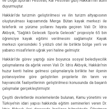
ve Doğa Sporları Festivali, Kar Festivali gibi) Hakkâri’nin adını
duyurmuştur.
Hakkâri’de turizmin geliştirilmesi ve ilin turizm altyapısının
oluşturulması kapsamında Merga Bütan kayak merkezi ile
teleferik ve yürüme yollarını hayata geçiren Vali Dr. İdris
Akbıyık, “Sağlıklı Gelecek Sporla Gelecek” projesiyle 65 bin
öğrenciye kayak eğitimi verilmesini sağlamıştır. Kayak
merkezi içerisindeki 5 yıldızlı otel ile birlikte bölge yerli ve
yabancı misafirlerin uğrak yeri haline gelmiştir.
Hakkâri’de görev yaptığı süre boyunca sosyal belediyecilik
çalışmalarına da ağırlık veren Vali Dr. İdris Akbıyık, Hakkâri’nin
huzur kenti haline gelmesi çalışmalarıyla birlikte her ilçenin
potansiyeline göre geliştirilen projelerle ilin tarım ve
hayvancılık faaliyetlerinin geliştirilmesi konusunda da başarılı
çalışmalar gerçekleştirmiştir.
Çeşitli devletlerde incelemelerde bulunan, Kamu yönetimi ve
Türkiye’nin idari yapısı hakkında eğitim seminerleri veren Dr.