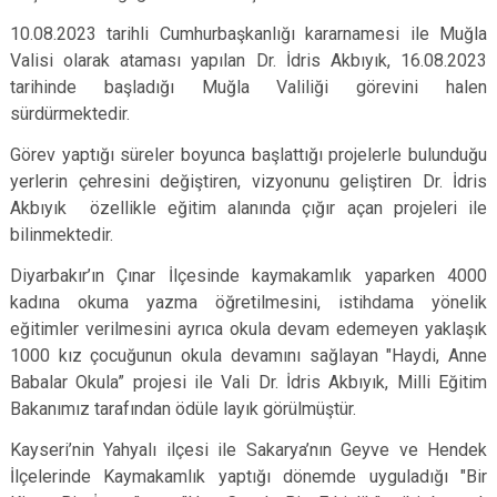
10.08.2023 tarihli Cumhurbaşkanlığı kararnamesi ile Muğla
Valisi olarak ataması yapılan Dr. İdris Akbıyık, 16.08.2023
tarihinde başladığı Muğla Valiliği görevini halen
sürdürmektedir.
Görev yaptığı süreler boyunca başlattığı projelerle bulunduğu
yerlerin çehresini değiştiren, vizyonunu geliştiren Dr. İdris
Akbıyık özellikle eğitim alanında çığır açan projeleri ile
bilinmektedir.
Diyarbakır’ın Çınar İlçesinde kaymakamlık yaparken 4000
kadına okuma yazma öğretilmesini, istihdama yönelik
eğitimler verilmesini ayrıca okula devam edemeyen yaklaşık
1000 kız çocuğunun okula devamını sağlayan "Haydi, Anne
Babalar Okula” projesi ile Vali Dr. İdris Akbıyık, Milli Eğitim
Bakanımız tarafından ödüle layık görülmüştür.
Kayseri’nin Yahyalı ilçesi ile Sakarya’nın Geyve ve Hendek
İlçelerinde Kaymakamlık yaptığı dönemde uyguladığı "Bir