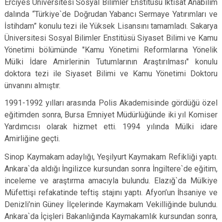
Erciyes Üniversitesi Sosyal Bilimler Enstitüsü İktisat Anabilim
dalında “Türkiye`de Doğrudan Yabancı Sermaye Yatırımları ve
İstihdam” konulu tezi ile Yüksek Lisansını tamamladı. Sakarya
Üniversitesi Sosyal Bilimler Enstitüsü Siyaset Bilimi ve Kamu
Yönetimi bölümünde "Kamu Yönetimi Reformlarına Yönelik
Mülki İdare Amirlerinin Tutumlarının Araştırılması" konulu
doktora tezi ile Siyaset Bilimi ve Kamu Yönetimi Doktoru
ünvanını almıştır.
1991-1992 yılları arasında Polis Akademisinde gördüğü özel
eğitimden sonra, Bursa Emniyet Müdürlüğünde iki yıl Komiser
Yardımcısı olarak hizmet etti. 1994 yılında Mülki idare
Amirliğine geçti.
Sinop Kaymakam adaylığı, Yeşilyurt Kaymakam Refikliği yaptı.
Ankara`da aldığı İngilizce kursundan sonra İngiltere`de eğitim,
inceleme ve araştırma amacıyla bulundu. Elazığ`da Mülkiye
Müfettişi refakatinde teftiş stajını yaptı. Afyon’un İhsaniye ve
Denizli’nin Güney İlçelerinde Kaymakam Vekilliğinde bulundu.
Ankara`da İçişleri Bakanlığında Kaymakamlık kursundan sonra,