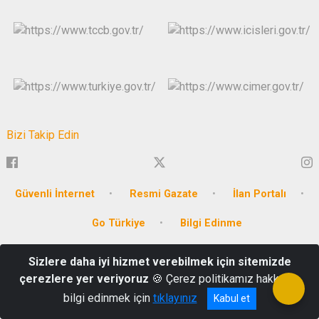
Bizi Takip Edin
Güvenli İnternet
Resmi Gazate
İlan Portalı
Go Türkiye
Bilgi Edinme
Emirbeyazıt Mahallesi, Cumhuriyet Meydanı No:3
Sizlere daha iyi hizmet verebilmek için sitemizde
çerezlere yer veriyoruz
🍪 Çerez politikamız hakkında
Tel: 0252 214 1234
bilgi edinmek için
tıklayınız
Kabul et