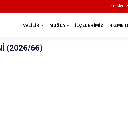
e-Devlet
VALİLİK
MUĞLA
İLÇELERİMİZ
HİZMET
Valilikler
İ (2026/66)