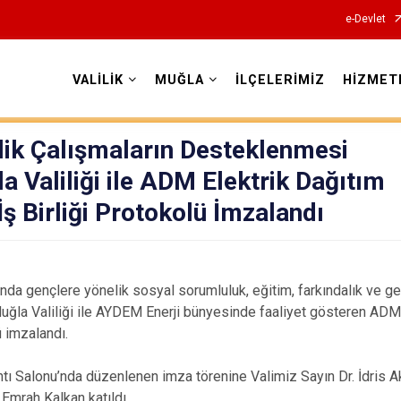
e-Devlet
VALİLİK
MUĞLA
İLÇELERİMİZ
HİZMET
Valilikler
lik Çalışmaların Desteklenmesi
 Valiliği ile ADM Elektrik Dağıtım
İş Birliği Protokolü İmzalandı
da gençlere yönelik sosyal sorumluluk, eğitim, farkındalık ve gel
la Valiliği ile AYDEM Enerji bünyesinde faaliyet gösteren ADM 
ü imzalandı.
antı Salonu’nda düzenlenen imza törenine Valimiz Sayın Dr. İdris 
Emrah Kalkan katıldı.