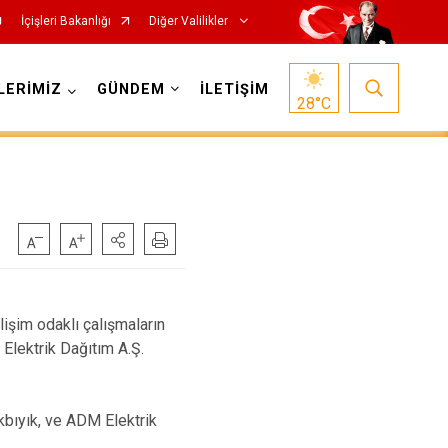
İçişleri Bakanlığı
Diğer Valilikler
LERİMİZ
GÜNDEM
İLETİŞİM
28
°C
işim odaklı çalışmaların
Elektrik Dağıtım A.Ş.
Akbıyık, ve ADM Elektrik