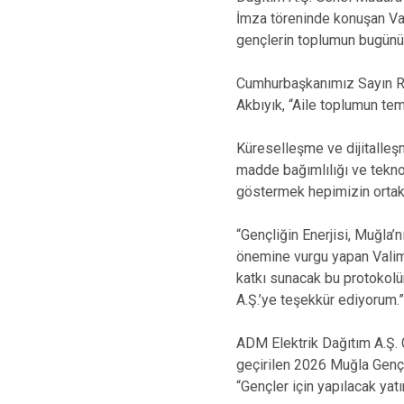
İmza töreninde konuşan Valim
gençlerin toplumun bugünü
Cumhurbaşkanımız Sayın Recep
Akbıyık, “Aile toplumun tem
Küreselleşme ve dijitalleşme
madde bağımlılığı ve tekno
göstermek hepimizin ortak 
“Gençliğin Enerjisi, Muğla’n
önemine vurgu yapan Valimiz
katkı sunacak bu protokolü
A.Ş.’ye teşekkür ediyorum.”
ADM Elektrik Dağıtım A.Ş. 
geçirilen 2026 Muğla Gençli
“Gençler için yapılacak yat