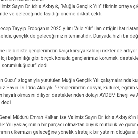
iz Sayın Dr. İdris Akbıyık, “Muğla Gençlik Yılı” fikrinin ortaya çı
nde ve geleceğinde taşıdığı öneme dikkat çekti.
 Tayyip Erdoğan’ın 2025 yılını “Aile Yılı” ilan ettiğini hatırlatan
elidir, gençlik de geleceğimizin teminatıdır. Dünyada hızlı bir de
 ile birlikte gençlerimizin karşı karşıya kaldığı riskler de artıyor.
loji bağımlılığı gibi birçok konuda gençlerimizi korumak, destekl
sorumluluğudur.” dedi.
ın Gücü” sloganıyla yürütülen Muğla Gençlik Yılı çalışmalarında kuru
 Sayın Dr. İdris Akbıyık, “Gençlerimizin sosyal, kültürel, eğitim v
n hayırlı olmasını diliyor, desteklerinden dolayı AYDEM Enerji ve
 dedi.
Genel Müdürü Emrah Kalkan ise Valimiz Sayın Dr. İdris Akbıyık’ın l
k Yılı yaklaşımının bir parçası olmaktan büyük mutluluk ve gurur d
ırımın ülkemizin geleceğine yönelik stratejik bir yatırım olduğuna i