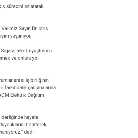
kış sürecini anlatarak
 Valimiz Sayın Dr. İdris
ğişim yaşanıyor.
 Sigara, alkol, uyuşturucu,
emek ve onlara yol
mlar arası iş birliğinin
e farkındalık çalışmalarına
 ADM Elektrik Dağıtım
iderliğinde hayata
uyduklarını belirterek,
nanıyoruz.” dedi.