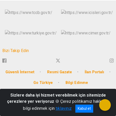
Bizi Takip Edin
Güvenli İnternet
Resmi Gazate
İlan Portalı
Go Türkiye
Bilgi Edinme
Sizlere daha iyi hizmet verebilmek için sitemizde
Emirbeyazıt Mahallesi, Cumhuriyet Meydanı No:3
çerezlere yer veriyoruz
🍪 Çerez politikamız hakkında
Tel: 0252 214 1234
bilgi edinmek için
tıklayınız
Kabul et