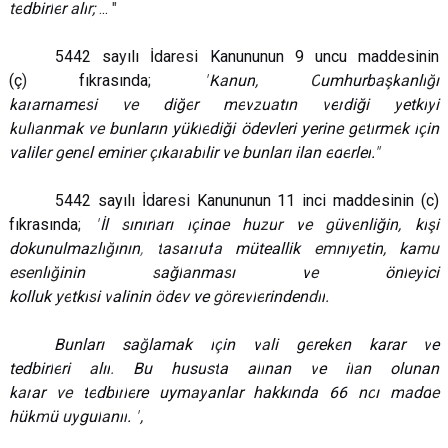
te
dbirl
e
r
a
lı
r;
.
..
"
5442 sa
y
ılı İdar
es
i Kanununun 9 uncu madd
e
sinin
(ç
)
fıkrasında
;
"
K
a
nun
, C
umhurb
aş
k
a
nlı
ğ
ı
k
a
r
a
rn
a
me
s
i
ve
diğ
e
r m
e
v
z
u
a
tın
v
e
r
diği
y
etki
y
i
k
u
ll
a
nmak
ve
bunların yükl
e
diği ödevleri yerin
e
g
e
t
i
rm
e
k i
ç
in
valile
r g
en
e
l emirl
er ç
ık
ar
ab
i
lir v
e
bunları ilan
e
d
e
rler
.
"
5442 sayılı İdar
es
i Kanununun 11 inci madd
e
sinin (c)
fıkrasında
;
"
İl
s
ınırl
a
rı i
ç
ind
e
hu
z
u
r
v
e g
üv
e
nliğin
,
ki
ş
i
dokunulma
z
lı
ğ
ının
,
t
a
s
ar
r
uf
a
müteallik
em
ni
ye
tin
,
ka
mu
esen
li
ğ
inin
s
ağl
a
nma
s
ı v
e
önl
ey
ici
kolluk
ye
tki
s
i
v
alinin
ö
de
v
ve
gö
re
v
l
e
rinden
di
r
.
Bunları sa
ğ
lamak i
ç
in v
a
li g
e
rek
e
n karar
v
e
tedbirl
e
ri
a
lır
.
Bu husu
st
a al
ı
nan
v
e il
a
n olunan
k
ar
ar
ve
t
e
db
i
r
l
e
re uym
ay
anlar hakkında
66 n
c
ı m
a
dd
e
hük
m
ü
uy
gul
a
nı
r
.
"
,