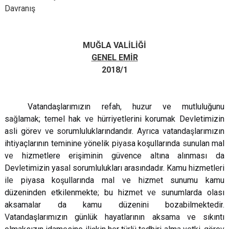
Davranış
MUĞLA VALİLİĞİ
GENEL EMİR
2018/1
Vatandaşlarımızın refah
,
hu
z
ur ve mutluluğunu
s
ağ
lam
a
k; t
e
mel hak v
e
hürriyetl
e
rini korumak De
v
letimizin
a
s
li göre
v v
e s
o
rumluluklarındandır
.
Ayr
ıca
v
atanda
ş
larımızın
ihti
y
açlarının teminine
y
önelik pi
ya
sa koşullarında
s
unulan mal
v
e
hizmetlere erişiminin güvence al
t
ına alınması da
Devl
e
timizin yas
a
l sorumlulukları arasındadır
.
K
a
mu hizmetl
e
ri
il
e
pi
y
asa ko
ş
ull
a
rında m
a
l
v
e h
i
zm
e
t sunumu kamu
düzeninden etkilenmekte
;
bu hizm
e
t
ve s
unumlarda olası
aksamal
a
r da kamu düzenini boz
a
bilmektedir
.
V
atandaşlarımızın günlük hayatlarının aksam
a v
e sıkıntı