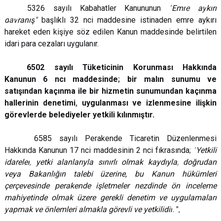
5326 sa
y
ılı Kabahatler Kanununun
"
Emr
e
a
y
kırı
d
av
ranış
"
b
aşlıklı 32 nci maddesine istinaden emre aykırı
hareket eden kişiye söz edilen Kanun maddesinde belirtilen
idari para cezaları uygulanır.
6502 sayılı Tüketicinin Korunması Hakkında
Kanunun 6 ncı maddesinde
;
bir malın sunumu ve
satışından kaçınma ile bir hizmetin sunumundan kaçınma
hallerinin denetimi
,
uygulanması ve izlenmesine ilişkin
görevlerde belediyeler yetkili kılınmıştır
.
6585 sayılı Perakende Ticaretin Düzenlenmesi
Hakkında Kanunun 17 nci maddesinin 2 nci fıkrasında
;
"
Yetkili
idareler
,
yetki alanlarıyla sınırlı olmak kaydıyla
,
doğrudan
veya Bakanlığın talebi üzerine, bu Kanun hükümleri
çerçevesinde perakende işletmeler nezdinde ön inceleme
mahiyetinde olmak üzere gerekli denetim ve uygulamaları
yapmak ve önlemleri almakla görevli ve yetkilidir
.
",