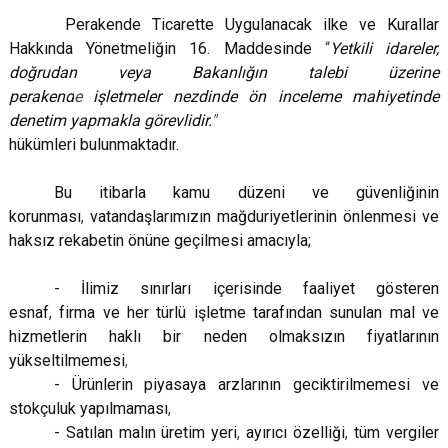
Perakende Ticarette Uygulanacak ilke ve Kurallar
Hakkında Yönetmeliğin 16. Maddesinde
“
Yetkili idareler,
doğrudan veya Bakanlığın talebi üzerine
perakend
e
işletmeler nezdinde ön inceleme mahiyetinde
denetim yapmakla görevlidir.
"
hükümleri bulunmaktadır
.
Bu itibarla kamu düzeni ve güvenliğinin
korunması
,
vatandaşlarımızın mağduriyetlerinin önlenmesi ve
haksız rekabetin önüne geçilmesi amacıyla;
- İlimiz sınırları içerisinde faaliyet gösteren
esnaf
,
firma ve her türlü işletme tarafından sunulan mal ve
hizmetlerin haklı bir neden olmaksızın fiyatlarının
yükseltilmemesi
,
- Ürünlerin piyasaya arzlarının geciktirilmemesi ve
stokçuluk yapılmaması
,
- Satılan malın üretim yeri
,
ayırıcı özelliği
,
tüm vergiler