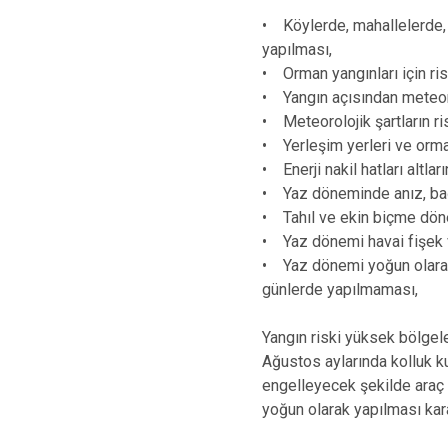
• Köylerde, mahallelerde, ta
yapılması,
• Orman yangınları için ri
• Yangın açısından meteorol
• Meteorolojik şartların ri
• Yerleşim yerleri ve orman
• Enerji nakil hatları altla
• Yaz döneminde anız, bağ
• Tahıl ve ekin biçme dönem
• Yaz dönemi havai fişek v
• Yaz dönemi yoğun olarak ya
günlerde yapılmaması,
Yangın riski yüksek bölgel
Ağustos aylarında kolluk ku
engelleyecek şekilde araç 
yoğun olarak yapılması karar