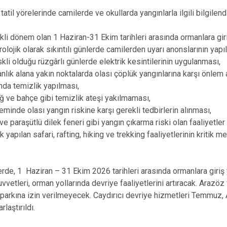
til yörelerinde camilerde ve okullarda yangınlarla ilgili bilgilend
skli dönem olan 1 Haziran-31 Ekim tarihleri arasında ormanlara gir
ojik olarak sıkıntılı günlerde camilerden uyarı anonslarının yapı
skli olduğu rüzgârlı günlerde elektrik kesintilerinin uygulanması,
lık alana yakın noktalarda olası çöplük yangınlarına karşı önlem 
rında temizlik yapılması,
 ve bahçe gibi temizlik ateşi yakılmaması,
inde olası yangın riskine karşı gerekli tedbirlerin alınması,
e paraşütlü dilek feneri gibi yangın çıkarma riski olan faaliyetl
pılan safari, rafting, hiking ve trekking faaliyetlerinin kritik me
erde, 1 Haziran – 31 Ekim 2026 tarihleri arasında ormanlara gir
vvetleri, orman yollarında devriye faaliyetlerini artıracak. Arazöz 
parkına izin verilmeyecek. Caydırıcı devriye hizmetleri Temmuz,
laştırıldı.