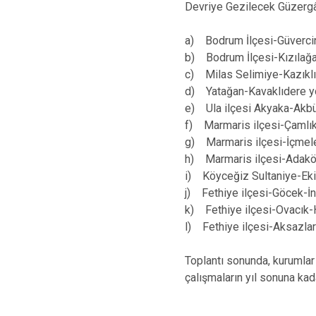
Devriye Gezilecek Güzergâ
a) Bodrum İlçesi-Güvercin
b) Bodrum İlçesi-Kızılağaç
c) Milas Selimiye-Kazıklı
d) Yatağan-Kavaklıdere y
e) Ula ilçesi Akyaka-Akbü
f) Marmaris ilçesi-Çamlı
g) Marmaris ilçesi-İçmele
h) Marmaris ilçesi-Adakö
i) Köyceğiz Sultaniye-Eki
j) Fethiye ilçesi-Göcek-İn
k) Fethiye ilçesi-Ovacık-
l) Fethiye ilçesi-Aksazla
Toplantı sonunda, kurumlar
çalışmaların yıl sonuna kada