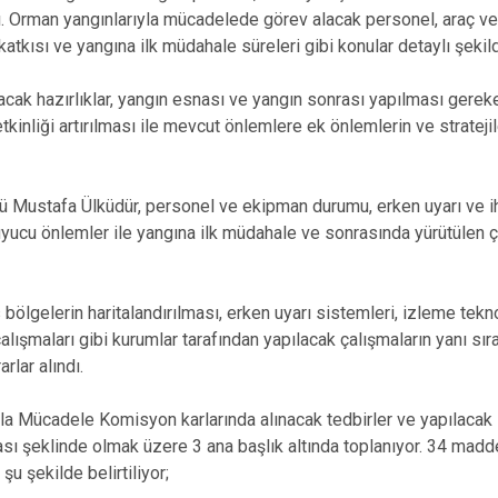
dı. Orman yangınlarıyla mücadelede görev alacak personel, araç 
 katkısı ve yangına ilk müdahale süreleri gibi konular detaylı şekild
acak hazırlıklar, yangın esnası ve yangın sonrası yapılması gerek
kinliği artırılması ile mevcut önlemlere ek önlemlerin ve stratejile
Mustafa Ülküdür, personel ve ekipman durumu, erken uyarı ve ih
oruyucu önlemler ile yangına ilk müdahale ve sonrasında yürütülen
bölgelerin haritalandırılması, erken uyarı sistemleri, izleme tekno
alışmaları gibi kurumlar tarafından yapılacak çalışmaların yanı sır
arlar alındı.
yla Mücadele Komisyon karlarında alınacak tedbirler ve yapılacak 
ı şeklinde olmak üzere 3 ana başlık altında toplanıyor. 34 mad
 şu şekilde belirtiliyor;