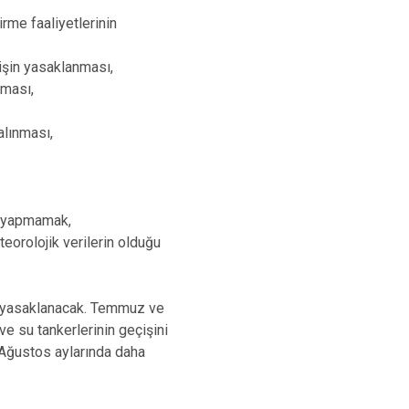
irme faaliyetlerinin
işin yasaklanması,
lması,
alınması,
er yapmamak,
teorolojik verilerin olduğu
iş yasaklanacak. Temmuz ve
ve su tankerlerinin geçişini
 Ağustos aylarında daha