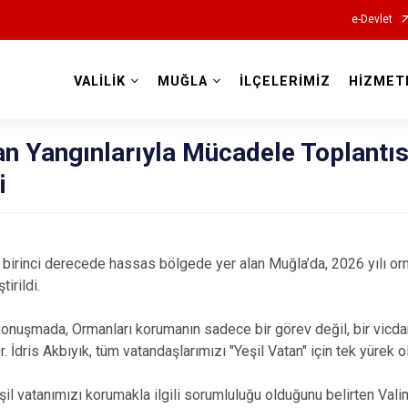
e-Devlet
VALİLİK
MUĞLA
İLÇELERİMİZ
HİZMET
Valilikler
n Yangınlarıyla Mücadele Toplantıs
i
 birinci derecede hassas bölgede yer alan Muğla’da, 2026 yılı o
tirildi.
ı konuşmada, Ormanları korumanın sadece bir görev değil, bir vic
. İdris Akbıyık, tüm vatandaşlarımızı "Yeşil Vatan" için tek yürek o
il vatanımızı korumakla ilgili sorumluluğu olduğunu belirten Valim