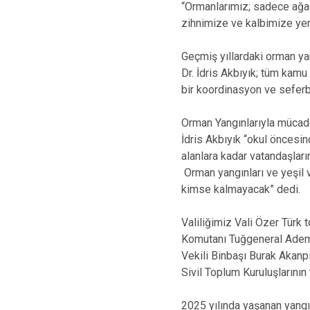
“Ormanlarımız; sadece ağaçt
zihnimize ve kalbimize yer
Geçmiş yıllardaki orman ya
Dr. İdris Akbıyık; tüm kamu 
bir koordinasyon ve seferb
Orman Yangınlarıyla mücade
İdris Akbıyık “okul öncesi
alanlara kadar vatandaşlarım
Orman yangınları ve yeşil 
kimse kalmayacak” dedi.
Valiliğimiz Vali Özer Türk 
Komutanı Tuğgeneral Adem 
Vekili Binbaşı Burak Akanpı
Sivil Toplum Kuruluşlarının 
2025 yılında yaşanan yangın