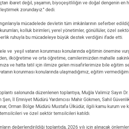
an ibaret değil, yaşamın, biyoçeşitliliğin ve doğal dengenin en hay
leştirmek zorundayız." dedi.
ngınlarıyla mücadelede devletin tüm imkânlarının seferber edildiğ
kurumları, kolluk birimleri, yerel yönetimler, gönüllüler, özel sek
erlik ruhuyla bu mücadeleye büyük destek verdiğini ifade etti.
le ve yeşil vatanın korunması konularında eğitimin önemine vurg
nden, ilköğretime ve orta öğretime, camilerimizden mahalle sakinl
ıza ve hatta tatil için ilimize gelen misafirlerimize bile eğitim s
vatanın korunması konularında ulaşmadığımız, eğitim vermediğimi
toplantı salonunda düzenlenen toplantıya, Muğla Valimiz Sayın Dr. 
Şen, İl Emniyet Müdürü Yardımcısı Mahir Gökmen, Sahil Güvenl
nar, Orman Bölge Müdürü Mustafa Ülküdür, ilgili kamu kurum ve kur
temsilcileri ve özel sektör temsilcileri katıldı.
ların değerlendirildiği toplantıda, 2026 yılı için alınacak önleml