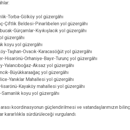
hlar:
lik-Torba-Gölköy yol güzergâhı
-Çiftlik Beldesi-Pinarlıbelen yol güzergâhı
bucak-Gürçamlar-Kıyıkışlacık yol güzergâhı
ol güzergâhı
k koyu yol güzergâhı
köy-Taşhan-Ovacık-Karacasöğüt yol güzergâhı
r-Hisarönü-Orhaniye-Bayır-Turunç yol güzergâhı
y-Yalancıboğaz-Aksaz yol güzergâhı
ncik-Büyükkaraağaç yol güzergâhı
lice-Yanıklar Mahallesi yol güzergâhı
Hisarönü-Kayaköy mahallesi yol güzergâhı
r-Samanlık koyu yol güzergâhı
 arası koordinasyonun güçlendirilmesi ve vatandaşlarımızın bilinç
r kararlılıkla sürdürüleceği vurgulandı.