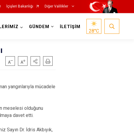
İçişleri Bakanlığı
Diğer Valilikler
LERİMİZ
GÜNDEM
İLETİŞİM
28
°C
ı
rman yangınlarıyla mücadele
dan meselesi olduğunu
lmaya davet etti.
iz Sayın Dr. İdris Akbıyık,