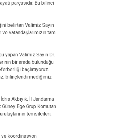
ati parçasıdır. Bu bilinci
ini belirten Valimiz Sayın
tör ve vatandaşlarımızın tam
u yapan Valimiz Sayın Dr.
erinin bir arada bulunduğu
eferberliği başlatıyoruz.
z, bilinçlendirmediğimiz
İdris Akbıyık, İl Jandarma
ik Güney Ege Grup Komutan
uluşlarının temsilcileri,
er ve koordinasyon