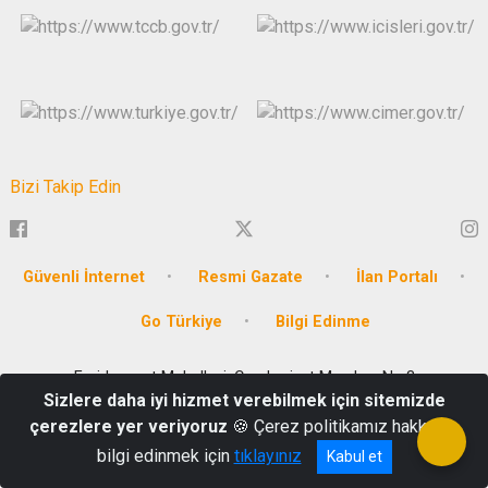
Bizi Takip Edin
Güvenli İnternet
Resmi Gazate
İlan Portalı
Go Türkiye
Bilgi Edinme
Emirbeyazıt Mahallesi, Cumhuriyet Meydanı No:3
Sizlere daha iyi hizmet verebilmek için sitemizde
Tel: 0252 214 1234
çerezlere yer veriyoruz
🍪 Çerez politikamız hakkında
bilgi edinmek için
tıklayınız
Kabul et