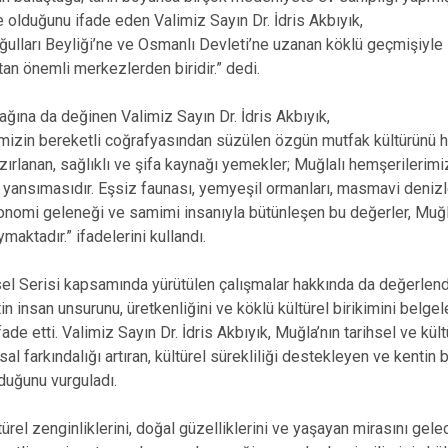
e olduğunu ifade eden Valimiz Sayın Dr. İdris Akbıyık,
ulları Beyliği’ne ve Osmanlı Devleti’ne uzanan köklü geçmişiyle 
an önemli merkezlerden biridir.” dedi.
ına da değinen Valimiz Sayın Dr. İdris Akbıyık,
limizin bereketli coğrafyasından süzülen özgün mutfak kültürünü h
zırlanan, sağlıklı ve şifa kaynağı yemekler; Muğlalı hemşerilerimi
 yansımasıdır. Eşsiz faunası, yemyeşil ormanları, masmavi denizl
tronomi geleneği ve samimi insanıyla bütünleşen bu değerler, Muğ
maktadır.” ifadelerini kullandı.
sel Serisi kapsamında yürütülen çalışmalar hakkında da değerlen
ntin insan unsurunu, üretkenliğini ve köklü kültürel birikimini belg
ade etti. Valimiz Sayın Dr. İdris Akbıyık, Muğla’nın tarihsel ve kül
al farkındalığı artıran, kültürel sürekliliği destekleyen ve kentin 
olduğunu vurguladı.
ltürel zenginliklerini, doğal güzelliklerini ve yaşayan mirasını ge