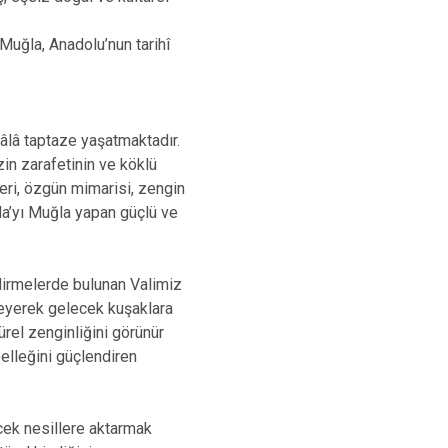
Muğla, Anadolu’nun tarihî
âlâ taptaze yaşatmaktadır.
zin zarafetinin ve köklü
eri, özgün mimarisi, zengin
la’yı Muğla yapan güçlü ve
dirmelerde bulunan Valimiz
eleyerek gelecek kuşaklara
türel zenginliğini görünür
belleğini güçlendiren
lecek nesillere aktarmak