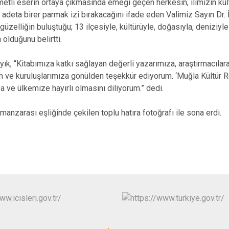
etli eserin ortaya çıkmasında emeği geçen herkesin, ilimizin kült
z, adeta birer parmak izi bırakacağını ifade eden Valimiz Sayın Dr. 
r güzelliğin buluştuğu; 13 ilçesiyle, kültürüyle, doğasıyla, deniziy
 olduğunu belirtti.
yık, “Kitabımıza katkı sağlayan değerli yazarımıza, araştırmacılara
 ve kuruluşlarımıza gönülden teşekkür ediyorum. ‘Muğla Kültür Rot
 ve ülkemize hayırlı olmasını diliyorum.” dedi.
nzarası eşliğinde çekilen toplu hatıra fotoğrafı ile sona erdi.