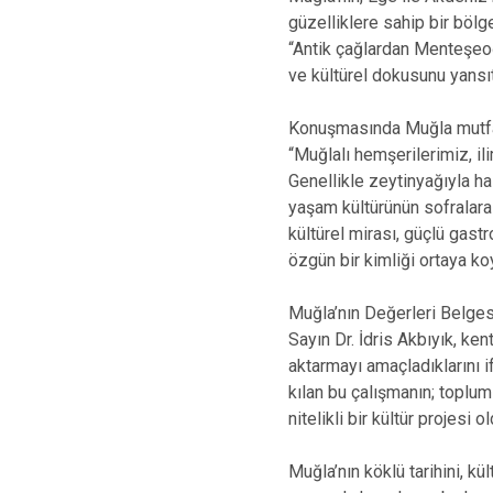
güzelliklere sahip bir bölg
“Antik çağlardan Menteşeoğ
ve kültürel dokusunu yansıt
Konuşmasında Muğla mutfağ
“Muğlalı hemşerilerimiz, i
Genellikle zeytinyağıyla ha
yaşam kültürünün sofralara
kültürel mirası, güçlü gas
özgün bir kimliği ortaya koy
Muğla’nın Değerleri Belge
Sayın Dr. İdris Akbıyık, ke
aktarmayı amaçladıklarını if
kılan bu çalışmanın; toplums
nitelikli bir kültür projesi 
Muğla’nın köklü tarihini, kü