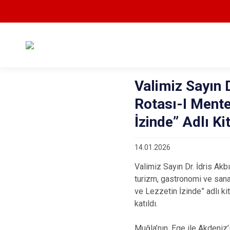
Valimiz Sayın D
Rotası-I Mente
İzinde” Adlı K
14.01.2026
Valimiz Sayın Dr. İdris Ak
turizm, gastronomi ve sanat
ve Lezzetin İzinde” adlı k
katıldı.
Muğla’nın, Ege ile Akdeniz’