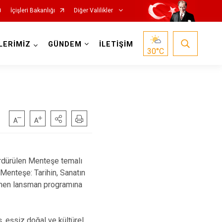
İçişleri Bakanlığı
Diğer Valilikler
LERİMİZ
GÜNDEM
İLETİŞİM
30
°C
ürdürülen Menteşe temalı
 Menteşe: Tarihin, Sanatın
lenen lansman programına
, eşsiz doğal ve kültürel