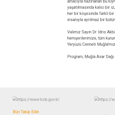
amacıyla hazırlanan bu kıym
yaşatılmasında kalıcı bir i
her bir köşesinde farklı bi
insanıyla ayrılmaz bir bütün
Valimiz Sayın Dr. İdris Akbı
hemşerilerimize, tüm kurum
Yeryüzü Cenneti Muğla’mıza
Program, Muğla Asar Dağı ma
Bizi Takip Edin