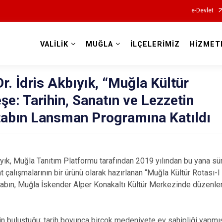
e-Devlet
VALİLİK
MUĞLA
İLÇELERİMİZ
HİZMET
Valilikler
r. İdris Akbıyık, “Muğla Kültür
şe: Tarihin, Sanatın ve Lezzetin
itabın Lansman Programına Katıldı
bıyık, Muğla Tanıtım Platformu tarafından 2019 yılından bu yana s
 çalışmalarının bir ürünü olarak hazırlanan “Muğla Kültür Rotası-I
itabın, Muğla İskender Alper Konakaltı Kültür Merkezinde düzen
in buluştuğu; tarih boyunca birçok medeniyete ev sahipliği yapmış