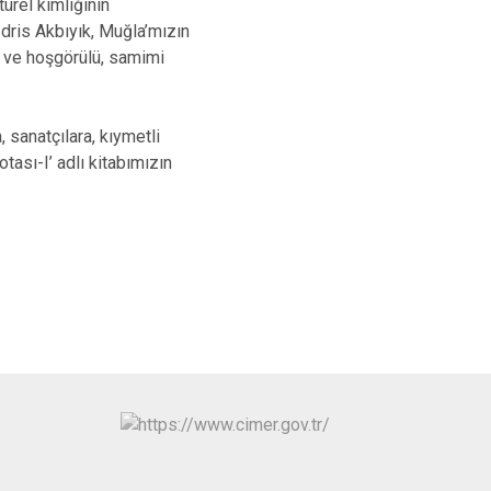
ürel kimliğinin
İdris Akbıyık, Muğla’mızın
le ve hoşgörülü, samimi
, sanatçılara, kıymetli
ası-I’ adlı kitabımızın